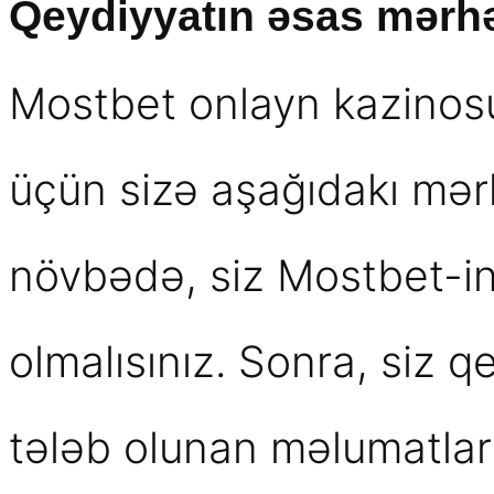
Qeydiyyatın əsas mərhə
Mostbet onlayn kazino
üçün sizə aşağıdakı mərhə
növbədə, siz Mostbet-in
olmalısınız. Sonra, siz q
tələb olunan məlumatları