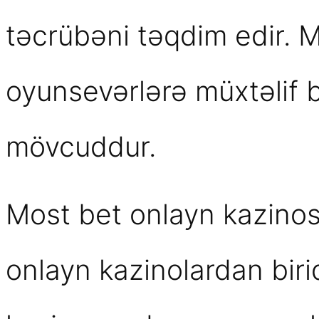
təcrübəni təqdim edir. 
oyunsevərlərə müxtəlif b
mövcuddur.
Most bet onlayn kazinos
onlayn kazinolardan biri