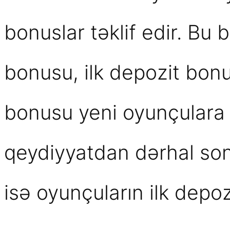
bonuslar təklif edir. Bu
bonusu, ilk depozit bonu
bonusu yeni oyunçulara
qeydiyyatdan dərhal sonr
isə oyunçuların ilk depoz