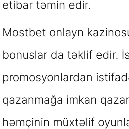
etibar təmin edir.
Mostbet onlayn kazinos
bonuslar da təklif edir. İ
promosyonlardan istifa
qazanmağa imkan qazana
həmçinin müxtəlif oyunla