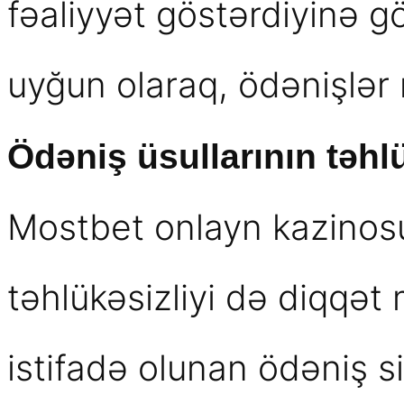
fəaliyyət göstərdiyinə gö
uyğun olaraq, ödənişlər m
Ödəniş üsullarının təhlü
Mostbet onlayn kazinosu
təhlükəsizliyi də diqqə
istifadə olunan ödəniş s