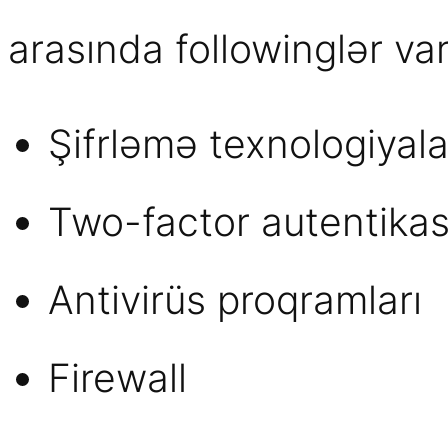
arasında followinglər var
Şifrləmə texnologiyala
Two-factor autentikas
Antivirüs proqramları
Firewall