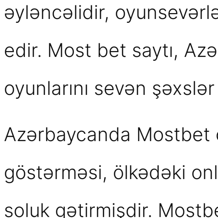
əyləncəlidir, oyunsevərlə
edir. Most bet saytı, A
oyunlarını sevən şəxslər 
Azərbaycanda Mostbet o
göstərməsi, ölkədəki onl
soluk gətirmişdir. Mostb