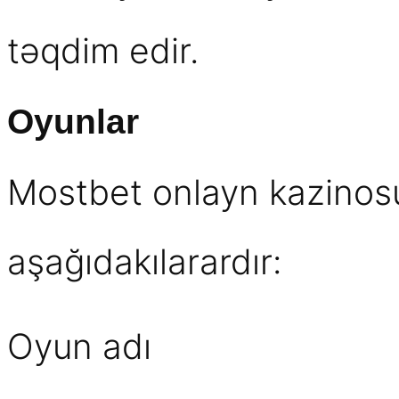
təqdim edir.
Oyunlar
Mostbet onlayn kazinos
aşağıdakılarardır:
Oyun adı