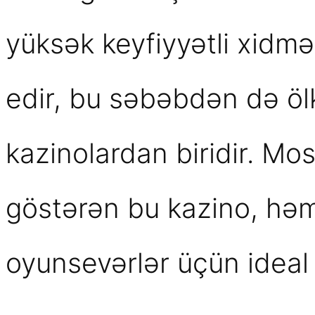
yüksək keyfiyyətli xidmət
edir, bu səbəbdən də ö
kazinolardan biridir. Mo
göstərən bu kazino, həm
oyunsevərlər üçün ideal 