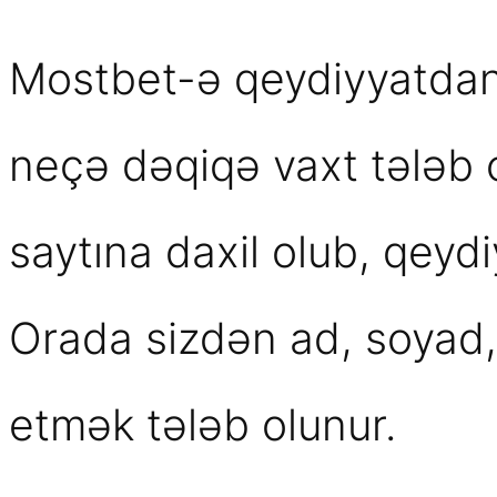
Mostbet-ə qeydiyyatdan 
neçə dəqiqə vaxt tələb 
saytına daxil olub, qeydi
Orada sizdən ad, soyad, 
etmək tələb olunur.