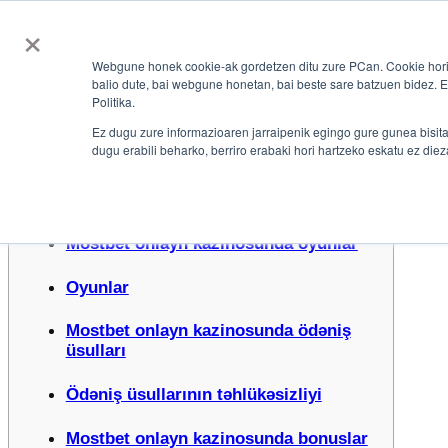
×
Artez – Euskara zerbitz
Webgune honek cookie-ak gordetzen ditu zure PCan. Cookie hori
balio dute, bai webgune honetan, bai beste sare batzuen bidez. Er
Politika.
Ez dugu zure informazioaren jarraipenik egingo gure gunea bisita
dugu erabili beharko, berriro erabaki hori hartzeko eskatu ez die
Mostbet onlayn kazinosuna qeydiyyat
Qeydiyyatın əsas mərhələləri
Mostbet onlayn kazinosunda oyunlar
Oyunlar
Mostbet onlayn kazinosunda ödəniş
üsulları
Ödəniş üsullarının təhlükəsizliyi
Mostbet onlayn kazinosunda bonuslar