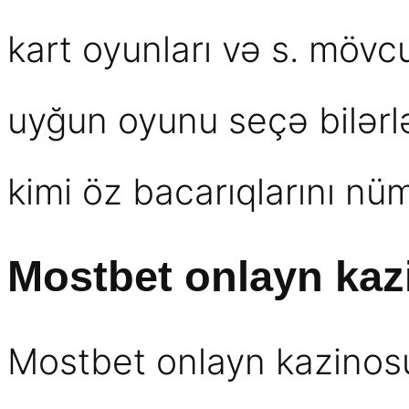
kart oyunları və s. mövc
uyğun oyunu seçə bilərl
kimi öz bacarıqlarını nüm
Mostbet onlayn ka
Mostbet onlayn kazino