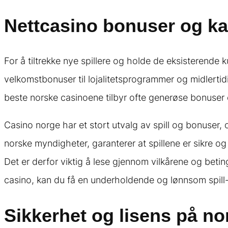
Nettcasino bonuser og k
For å tiltrekke nye spillere og holde de eksisterende 
velkomstbonuser til lojalitetsprogrammer og midlertidi
beste norske casinoene tilbyr ofte generøse bonuser o
Casino norge har et stort utvalg av spill og bonuser, 
norske myndigheter, garanterer at spillene er sikre o
Det er derfor viktig å lese gjennom vilkårene og betin
casino, kan du få en underholdende og lønnsom spil
Sikkerhet og lisens på no