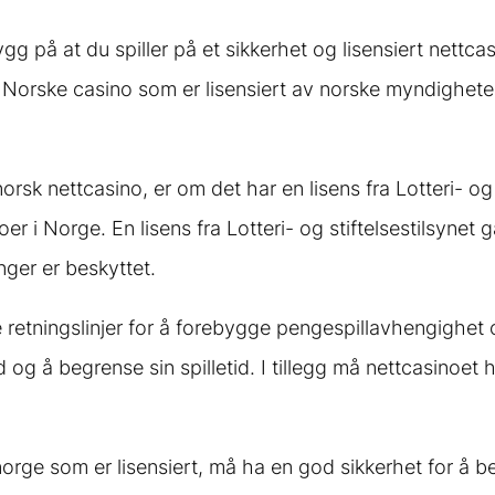
ygg på at du spiller på et sikkerhet og lisensiert nettca
orske casino som er lisensiert av norske myndigheter, m
norsk nettcasino, er om det har en lisens fra Lotteri- o
r i Norge. En lisens fra Lotteri- og stiftelsestilsynet 
ger er beskyttet.
 retningslinjer for å forebygge pengespillavhengighet o
udd og å begrense sin spilletid. I tillegg må nettcasino
rge som er lisensiert, må ha en god sikkerhet for å b