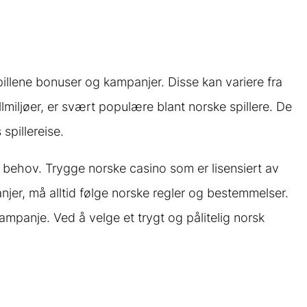
spillene bonuser og kampanjer. Disse kan variere fra
lmiljøer, er svært populære blant norske spillere. De
spillereise.
e behov. Trygge norske casino som er lisensiert av
njer, må alltid følge norske regler og bestemmelser.
ampanje. Ved å velge et trygt og pålitelig norsk