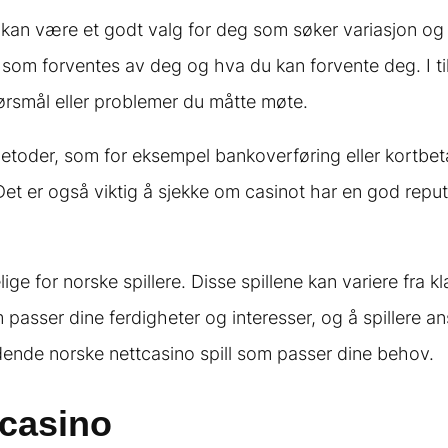
 kan være et godt valg for deg som søker variasjon og 
a som forventes av deg og hva du kan forvente deg. I t
rsmål eller problemer du måtte møte.
etoder, som for eksempel bankoverføring eller kortbet
 Det er også viktig å sjekke om casinot har en god repu
lige for norske spillere. Disse spillene kan variere fra 
som passer dine ferdigheter og interesser, og å spillere
ldende norske nettcasino spill som passer dine behov.
tcasino