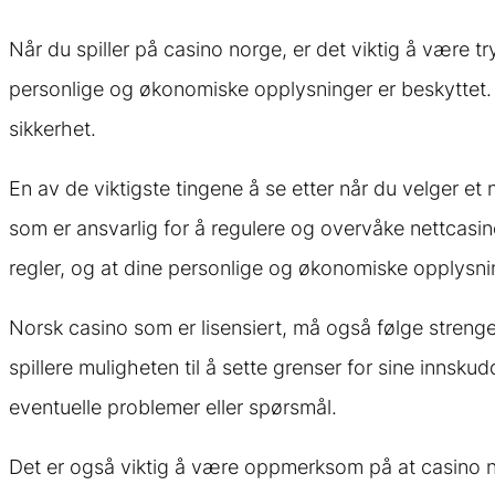
Når du spiller på casino norge, er det viktig å være tr
personlige og økonomiske opplysninger er beskyttet. N
sikkerhet.
En av de viktigste tingene å se etter når du velger et 
som er ansvarlig for å regulere og overvåke nettcasinoe
regler, og at dine personlige og økonomiske opplysnin
Norsk casino som er lisensiert, må også følge strenge
spillere muligheten til å sette grenser for sine innsk
eventuelle problemer eller spørsmål.
Det er også viktig å være oppmerksom på at casino no