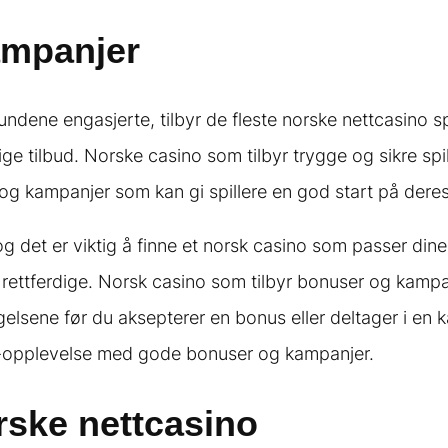
ampanjer
kundene engasjerte, tilbyr de fleste norske nettcasino 
ge tilbud. Norske casino som tilbyr trygge og sikre spil
g kampanjer som kan gi spillere en god start på deres 
og det er viktig å finne et norsk casino som passer din
g rettferdige. Norsk casino som tilbyr bonuser og kampa
gelsene før du aksepterer en bonus eller deltager i en k
l-opplevelse med gode bonuser og kampanjer.
rske nettcasino