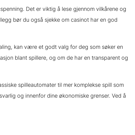
spenning. Det er viktig å lese gjennom vilkårene og
illegg bør du også sjekke om casinot har en god
aling, kan være et godt valg for deg som søker en
tasjon blant spillere, og om de har en transparent og
klassiske spilleautomater til mer komplekse spill som
 ansvarlig og innenfor dine økonomiske grenser. Ved å