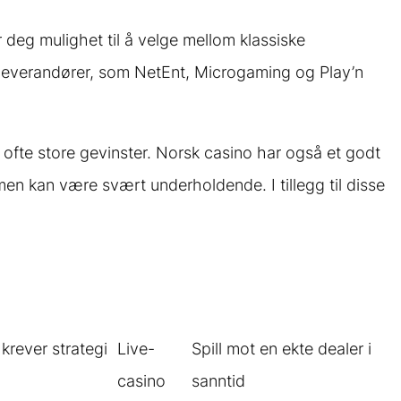
ir deg mulighet til å velge mellom klassiske
nte leverandører, som NetEnt, Microgaming og Play’n
r ofte store gevinster. Norsk casino har også et godt
 men kan være svært underholdende. I tillegg til disse
krever strategi
Live-
Spill mot en ekte dealer i
casino
sanntid