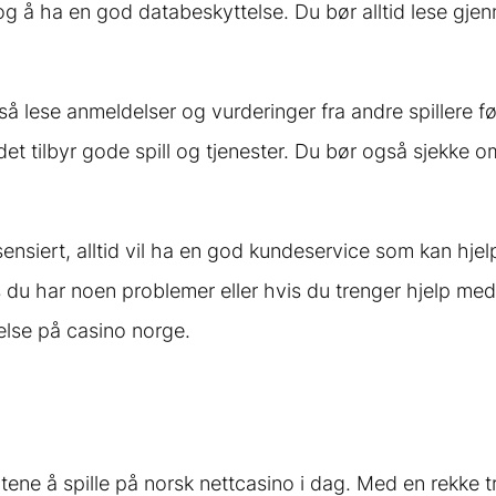
og å ha en god databeskyttelse. Du bør alltid lese gj
også lese anmeldelser og vurderinger fra andre spillere 
et tilbyr gode spill og tjenester. Du bør også sjekke om
 lisensiert, alltid vil ha en god kundeservice som kan h
is du har noen problemer eller hvis du trenger hjelp 
else på casino norge.
ene å spille på norsk nettcasino i dag. Med en rekke t