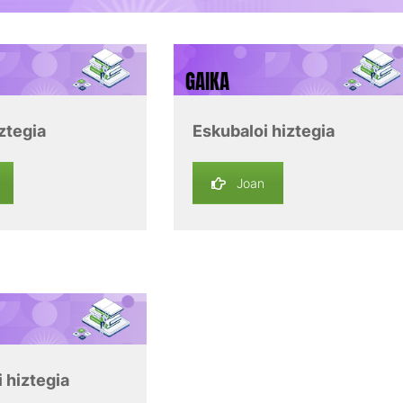
ztegia
Eskubaloi hiztegia
Joan
 hiztegia