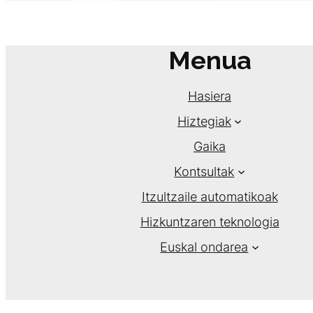
Menua
Hasiera
Hiztegiak
Gaika
Kontsultak
Itzultzaile automatikoak
Hizkuntzaren teknologia
Euskal ondarea