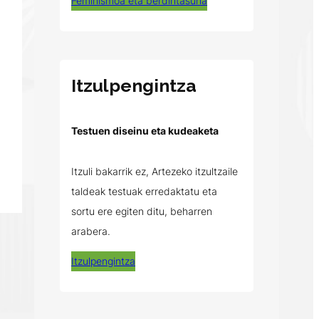
Feminismoa eta berdintasuna
Itzulpengintza
Testuen diseinu eta kudeaketa
Itzuli bakarrik ez, Artezeko itzultzaile
taldeak testuak erredaktatu eta
sortu ere egiten ditu, beharren
arabera.
Itzulpengintza