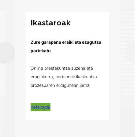
Ikastaroak
Zure garapena eraiki eta ezagutza
partekatu
Online prestakuntza zuzena eta
eraginkorra, pertsonak ikaskuntza
prozesuaren erdigunean jarriz.
Katalogoa