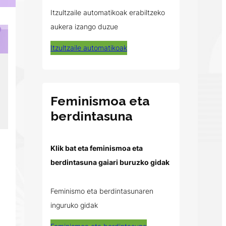
Itzultzaile automatikoak erabiltzeko
aukera izango duzue
Itzultzaile automatikoak
Feminismoa eta
berdintasuna
Klik bat eta feminismoa eta
berdintasuna gaiari buruzko gidak
Feminismo eta berdintasunaren
inguruko gidak