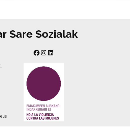
ar
Sare Sozialak
Facebook
Instagram
LinkedIn
.
eus