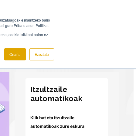
lizatuagoak eskaintzeko balio
skal Ondarea
Kontaktua
Artez
si gure Pribatutasun Politika.
ko, cookie txiki bat baino ez
Onartu
Ezeztatu
Itzultzaile
automatikoak
Klik bat eta itzultzaile
automatikoak zure eskura