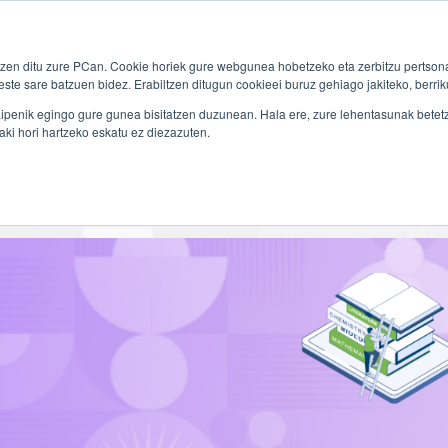
en ditu zure PCan. Cookie horiek gure webgunea hobetzeko eta zerbitzu pertsona
k
Gaika
Kontsultak
Hizkuntzaren Teknologia
Eu
ste sare batzuen bidez. Erabiltzen ditugun cookieei buruz gehiago jakiteko, berriku
ipenik egingo gure gunea bisitatzen duzunean. Hala ere, zure lehentasunak betetze
aki hori hartzeko eskatu ez diezazuten.