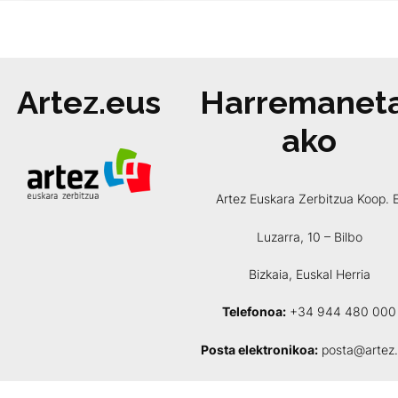
Artez.eus
Harremanet
ako
Artez Euskara Zerbitzua Koop. E
Luzarra, 10 – Bilbo
Bizkaia, Euskal Herria
Telefonoa:
+34 944 480 000
Posta elektronikoa:
posta@artez.