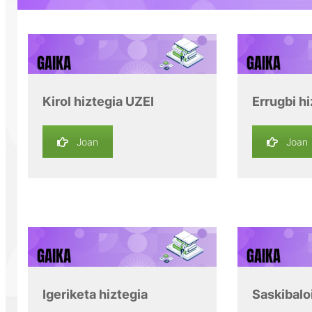
Kirol hiztegia UZEI
Errugbi hi
Joan
Joan
Igeriketa hiztegia
Saskibaloi