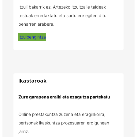
Itzuli bakarrik ez, Artezeko itzultzaile taldeak
testuak erredaktatu eta sortu ere egiten ditu,
beharren arabera.
Itzulpengintza
Ikastaroak
Zure garapena eraiki eta ezagutza partekatu
Online prestakuntza zuzena eta eraginkorra,
pertsonak ikaskuntza prozesuaren erdigunean
jarriz.