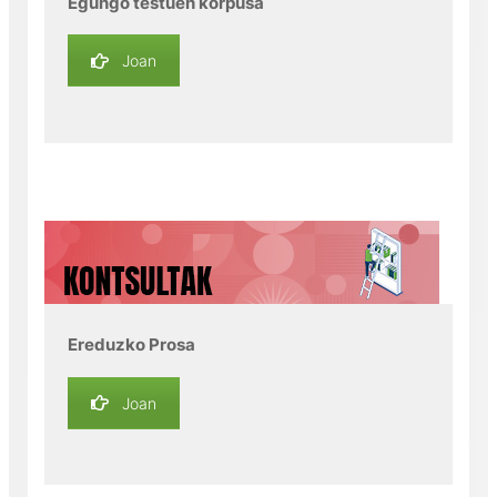
Egungo testuen korpusa
Joan
Ereduzko Prosa
Joan