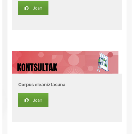
Joan
Corpus eleaniztasuna
Joan