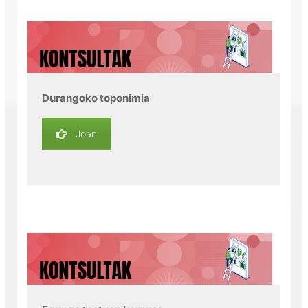
Durangoko toponimia
Joan