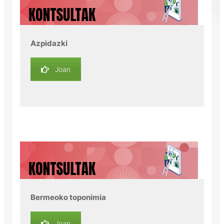
Azpidazki
Joan
Bermeoko toponimia
Joan