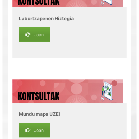
Laburtzapenen Hiztegia
Joan
Mundu mapa UZEI
Joan