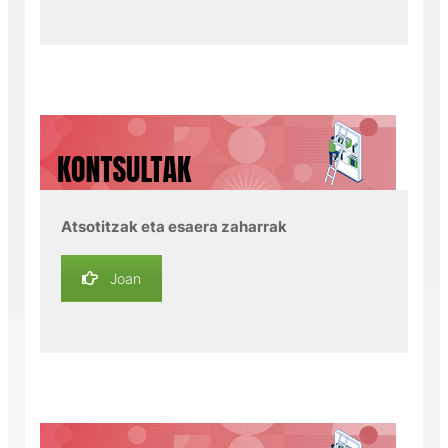
Atsotitzak eta esaera zaharrak
Joan