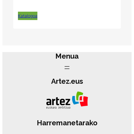
Katalogoa
Menua
Artez.eus
Harremanetarako