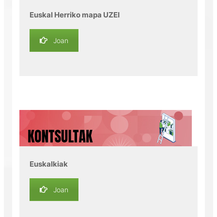
Euskal Herriko mapa UZEI
Joan
Euskalkiak
Joan