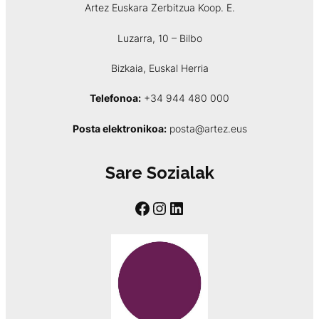
Artez Euskara Zerbitzua Koop. E.
Luzarra, 10 – Bilbo
Bizkaia, Euskal Herria
Telefonoa:
+34 944 480 000
Posta elektronikoa:
posta@artez.eus
Sare Sozialak
Facebook
Instagram
LinkedIn