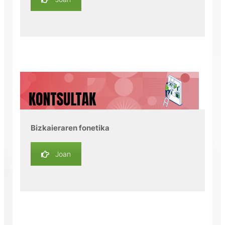
Bizkaieraren fonetika
Joan