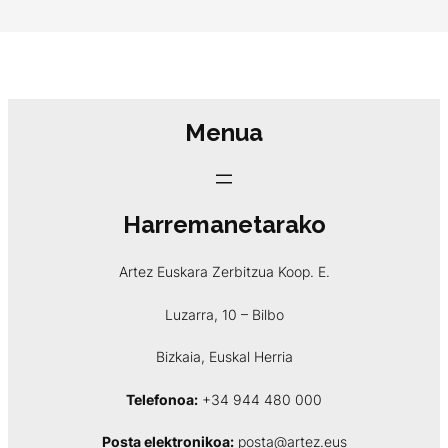
Menua
Harremanetarako
Artez Euskara Zerbitzua Koop. E.
Luzarra, 10 – Bilbo
Bizkaia, Euskal Herria
Telefonoa:
+34 944 480 000
Posta elektronikoa:
posta@artez.eus