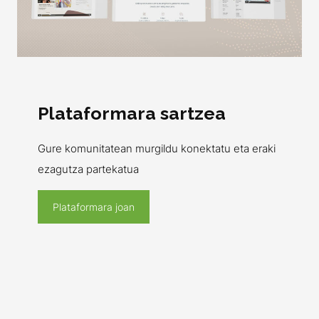
Plataformara sartzea
Gure komunitatean murgildu konektatu eta eraki
ezagutza partekatua
Plataformara joan