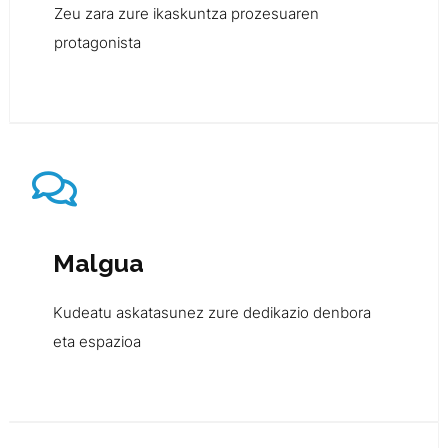
Zeu zara zure ikaskuntza prozesuaren
protagonista
Malgua
Kudeatu askatasunez zure dedikazio denbora
eta espazioa