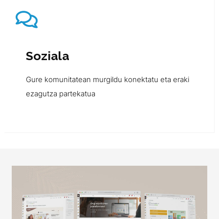
Soziala
Gure komunitatean murgildu konektatu eta eraki
ezagutza partekatua