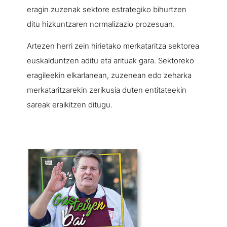
eragin zuzenak sektore estrategiko bihurtzen
ditu hizkuntzaren normalizazio prozesuan.
Artezen herri zein hirietako merkataritza sektorea
euskalduntzen aditu eta arituak gara. Sektoreko
eragileekin elkarlanean, zuzenean edo zeharka
merkataritzarekin zerikusia duten entitateekin
sareak eraikitzen ditugu.