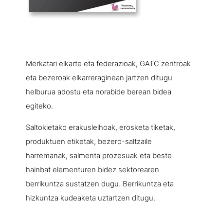
Merkatari elkarte eta federazioak, GATC zentroak
eta bezeroak elkarreraginean jartzen ditugu
helburua adostu eta norabide berean bidea
egiteko.
Saltokietako erakusleihoak, erosketa tiketak,
produktuen etiketak, bezero-saltzaile
harremanak, salmenta prozesuak eta beste
hainbat elementuren bidez sektorearen
berrikuntza sustatzen dugu. Berrikuntza eta
hizkuntza kudeaketa uztartzen ditugu.