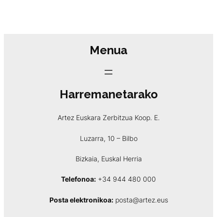
Menua
Harremanetarako
Artez Euskara Zerbitzua Koop. E.
Luzarra, 10 – Bilbo
Bizkaia, Euskal Herria
Telefonoa:
+34 944 480 000
Posta elektronikoa:
posta@artez.eus