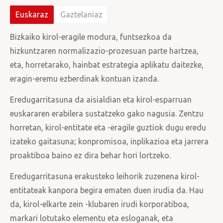
Euskaraz
Gaztelaniaz
Bizkaiko kirol-eragile modura, funtsezkoa da
hizkuntzaren normalizazio-prozesuan parte hartzea,
eta, horretarako, hainbat estrategia aplikatu daitezke,
eragin-eremu ezberdinak kontuan izanda.
Eredugarritasuna da aisialdian eta kirol-esparruan
euskararen erabilera sustatzeko gako nagusia. Zentzu
horretan, kirol-entitate eta -eragile guztiok dugu eredu
izateko gaitasuna; konpromisoa, inplikazioa eta jarrera
proaktiboa baino ez dira behar hori lortzeko.
Eredugarritasuna erakusteko leihorik zuzenena kirol-
entitateak kanpora begira ematen duen irudia da. Hau
da, kirol-elkarte zein -klubaren irudi korporatiboa,
markari lotutako elementu eta esloganak, eta