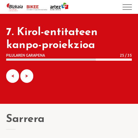
7. Kirol-entitateen
kanpo-proiekzioa
PILULAREN GARAPENA
25 / 35
<
>
Sarrera