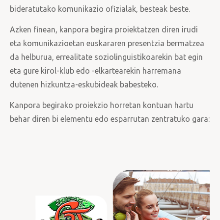
bideratutako komunikazio ofizialak, besteak beste.
Azken finean, kanpora begira proiektatzen diren irudi
eta komunikazioetan euskararen presentzia bermatzea
da helburua, errealitate soziolinguistikoarekin bat egin
eta gure kirol-klub edo -elkartearekin harremana
dutenen hizkuntza-eskubideak babesteko.
Kanpora begirako proiekzio horretan kontuan hartu
behar diren bi elementu edo esparrutan zentratuko gara: